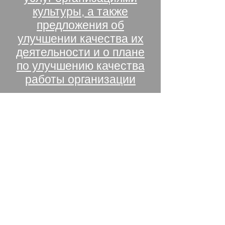
культуры, а также
предложения об
улучшении качества их
деятельности и о плане
по улучшению качества
работы организации
Информационно-
аналитический отчет о
работе муниципального
учреждения культуры «Парк
культуры и отдыха им. А.И.
Рубца города Стародуба» за
2022 год
Ин
формационно-
аналитический отчет о
работе муниципального
учреждения культуры «Парк
культуры и отдыха им. А.И.