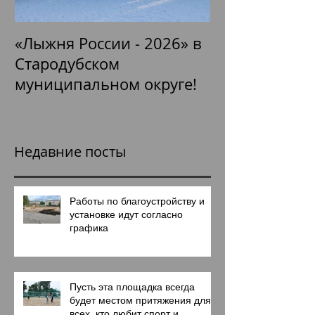
«Лыжня России - 2026» в
Митинг «Памя
Стародубском
сердцах поко
муниципальном округе!
посвященный
годовщине П
советского н
Великой Оте
Недавние посты
войне 1941-1
Работы по благоустройству и
установке идут согласно
графика
Пусть эта площадка всегда
будет местом притяжения для
всех, кто любит спорт и