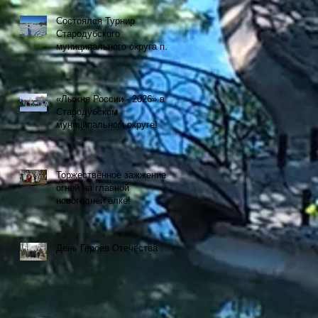
Состоялся Турнир
Стародубского
муниципального округа по
рыбной ловле на
мормышку со льда
«Лыжня России - 2026» в
Стародубском
муниципальном округе!
Торжественное зажжение
огней на главной
новогодней ёлке!
День Героев Отечества