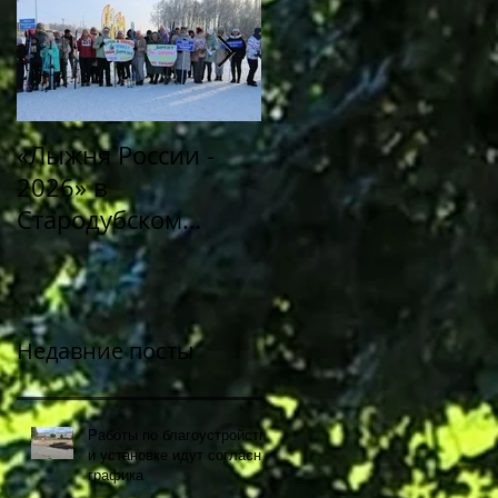
«Лыжня России -
Митинг «Память в
2026» в
сердцах
Стародубском
поколений»,
муниципальном
посвященный 80-й
округе!
годовщине Победы
советского народа 
Великой
Недавние посты
Отечественной
войне 1941-1945
Работы по благоустройству
годов
и установке идут согласно
графика