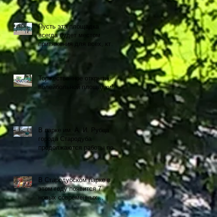
Пусть эта площадка
всегда будет местом
притяжения для всех, кто
любит спорт и активный
образ жизни!
Торжественное открытие
волейбольной площадки!
В парке им. А. И. Рубца
города Стародуба
продолжаются работы по
установке современных
аттракционов.
В Стародубском парке в
этом году появится 7
новых современных
аттракционов.