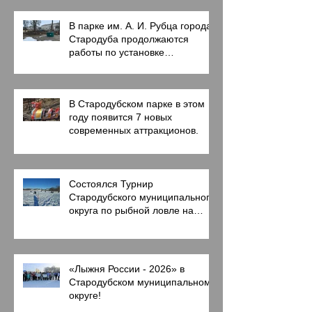
В парке им. А. И. Рубца города
Стародуба продолжаются
работы по установке
современных аттракционов.
В Стародубском парке в этом
году появится 7 новых
современных аттракционов.
Состоялся Турнир
Стародубского муниципального
округа по рыбной ловле на
мормышку со льда
«Лыжня России - 2026» в
Стародубском муниципальном
округе!