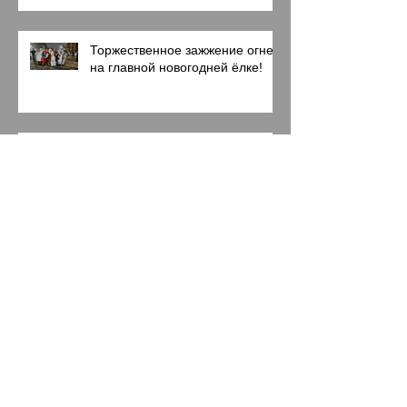
Торжественное зажжение огней
на главной новогодней ёлке!
День Героев Отечества
Начало новогодних
мероприятий!
Архив
июль 2026 г.
(3)
3 поста