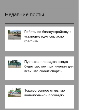
советского н
Великой Оте
Недавние посты
войне 1941-1
Работы по благоустройству и
установке идут согласно
графика
Пусть эта площадка всегда
будет местом притяжения для
всех, кто любит спорт и
активный образ жизни!
Торжественное открытие
волейбольной площадки!