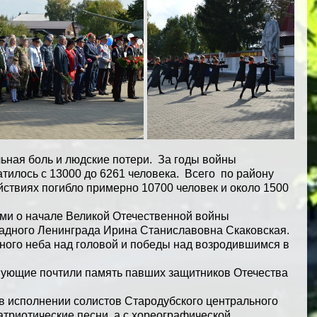
ьная боль и людские потери.  За годы войны 
тилось с 13000 до 6261 человека.  Всего  по району 
йствиях погибло примерно 10700 человек и около 1500 
ми о начале Великой Отечественной войны 
адного Ленинграда Ирина Станиславовна Скаковская.
ого неба над головой и победы над возродившимся в 
вующие почтили память павших защитников Отечества 
 в исполнении солистов Стародубского центрального 
триотические песни, а с хореографической 