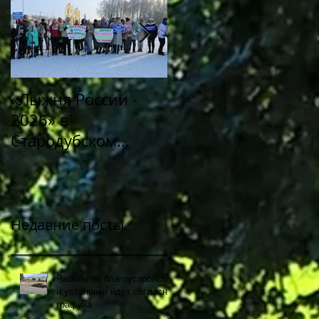
«Лыжня России -
Митинг «Память в
2026» в
сердцах
Стародубском
поколений»,
муниципальном
посвященный 80-й
округе!
годовщине Победы
советского народа 
Великой
Недавние посты
Отечественной
войне 1941-1945
Работы по благоустройству
годов
и установке идут согласно
графика