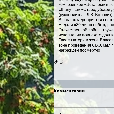
композицией «Встанем» выс
«Шалуньи» «Стародубской де
(руководитель Л.В. Воловик).
В рамках мероприятия состо
медали «80 лет освобождени
Отечественной войны, труже
исполнении воинского долга.
Также матери и жене Власов
зоне проведения СВО, был п
награждён посмертно.
Комментарии