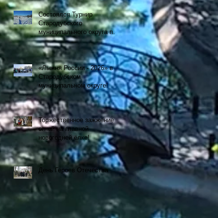
Состоялся Турнир
Стародубского
муниципального округа по
рыбной ловле на
мормышку со льда
«Лыжня России - 2026» в
Стародубском
муниципальном округе!
Торжественное зажжение
огней на главной
новогодней ёлке!
День Героев Отечества