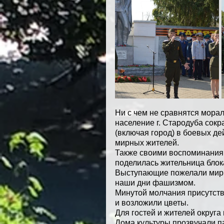
Ни с чем не сравнятся морал
население г. Стародуба сокра
(включая город) в боевых де
мирных жителей.
Также своими воспоминания
поделилась жительница блок
Выступающие пожелали мирн
наши дни фашизмом.
Минутой молчания присутст
и возложили цветы.
Для гостей и жителей округа
Дома культуры прозвучали па