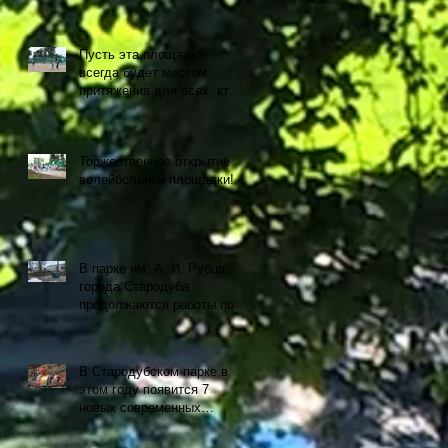
Пусть эта площадка
всегда будет местом
притяжения для всех, кто
любит спорт и активный
образ жизни!
Торжественное открытие
волейбольной площадки!
В парке им. А. И. Рубца
города Стародуба
продолжаются работы по
установке современных
аттракционов.
В Стародубском парке в
этом году появится 7
новых современных
аттракционов.