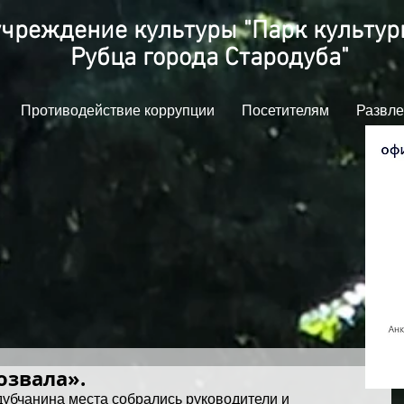
чреждение культуры "Парк культуры
Рубца города Стародуба"
Противодействие коррупции
Посетителям
Развле
озвала».
дубчанина места собрались руководители и 