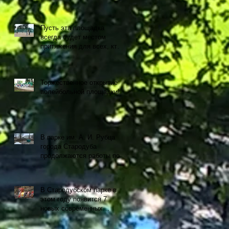
Пусть эта площадка
всегда будет местом
притяжения для всех, кто
любит спорт и активный
образ жизни!
Торжественное открытие
волейбольной площадки!
В парке им. А. И. Рубца
города Стародуба
продолжаются работы по
установке современных
аттракционов.
В Стародубском парке в
этом году появится 7
новых современных
аттракционов.