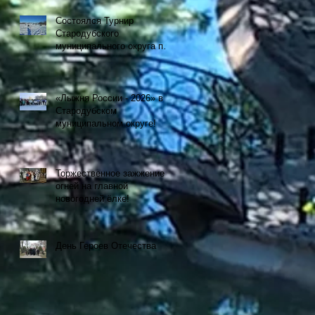
Состоялся Турнир
Стародубского
муниципального округа по
рыбной ловле на
мормышку со льда
«Лыжня России - 2026» в
Стародубском
муниципальном округе!
Торжественное зажжение
огней на главной
новогодней ёлке!
День Героев Отечества