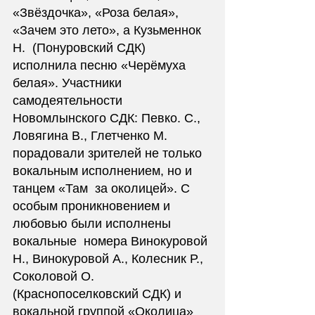
«Звёздочка», «Роза белая», 
«Зачем это лето», а Кузьменнок 
Н.  (Понуровский СДК) 
исполнила песню «Черёмуха 
белая». Участники  
самодеятельности 
Новомлынского СДК: Певко. С., 
Ловягина В., Глетченко М.  
порадовали зрителей не только 
вокальным исполнением, но и 
танцем «Там  за околицей». С 
особым проникновением и 
любовью были исполнены 
вокальные  номера Винокуровой 
Н., Винокуровой А., Колесник Р., 
Соколовой О.  
(Краснопоселковский СДК) и 
вокальной группой «Околица» 