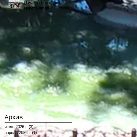
Начало новогодних
мероприятий!
Архив
июль 2026 г.
(3)
3 поста
апрель 2026 г.
(1)
1 пост