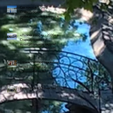
Состоялся Турнир
Стародубского
муниципального округа по
рыбной ловле на
мормышку со льда
«Лыжня России - 2026» в
Стародубском
муниципальном округе!
Торжественное зажжение
огней на главной
новогодней ёлке!
День Героев Отечества