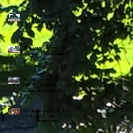
Пусть эта площадка
всегда будет местом
притяжения для всех, кто
любит спорт и активный
образ жизни!
Торжественное открытие
волейбольной площадки!
В парке им. А. И. Рубца
города Стародуба
продолжаются работы по
установке современных
аттракционов.
В Стародубском парке в
этом году появится 7
новых современных
аттракционов.