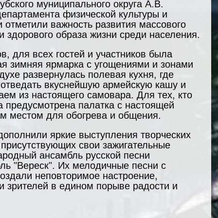
бского муниципального округа А.В. 
епартамента физической культуры и 
и отметили важность развития массового 
и здорового образа жизни среди населения.
, для всех гостей и участников была 
я зимняя ярмарка с угощениями и зонами 
духе развернулась полевая кухня, где 
отведать вкуснейшую армейскую кашу и 
аем из настоящего самовара. Для тех, кто 
а предусмотрена палатка с настоящей 
м местом для обогрева и общения.
дополнили яркие выступления творческих 
 присутствующих свои зажигательные 
ародный ансамбль русской песни 
ль "Вереск". Их мелодичные песни с 
оздали неповторимое настроение, 
и зрителей в едином порыве радости и 