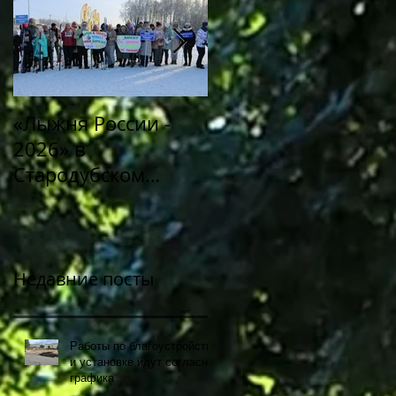
«Лыжня России -
Митинг «Память в
2026» в
сердцах
Стародубском
поколений»,
муниципальном
посвященный 80-й
округе!
годовщине Победы
советского народа 
Великой
Недавние посты
Отечественной
войне 1941-1945
Работы по благоустройству
годов
и установке идут согласно
графика