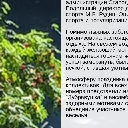
администрации Староду
Подольный, директор д
спорта М.В. Рудин. Он
спорта и популяризаци
Помимо лыжных забегов
организована настояща
отдыха. На свежем воз
каждый желающий мог 
насладиться горячим ч
успел замерзнуть, был
печкой, ставшая уютны
Атмосферу праздника 
коллективов. Для всех
номера представили н
"Дубравушка" и ансамб
задорными мотивами с
объединив участников 
веселья.